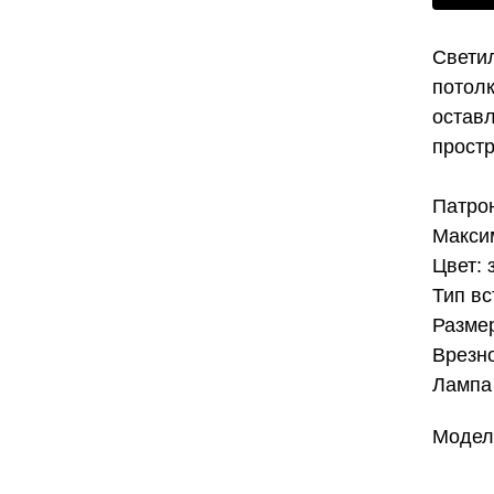
Свети
потолк
оставл
простр
Патро
Макси
Цвет: 
Тип в
Разме
Врезно
Лампа 
Модел