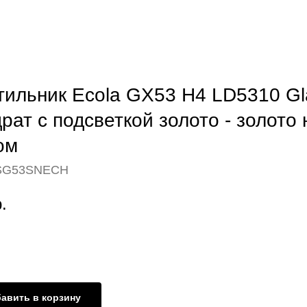
тильник Ecola GX53 H4 LD5310 Gl
рат с подсветкой золото - золото 
ом
SG53SNECH
.
авить в корзину