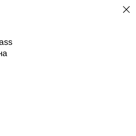
ass
на