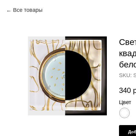
Все товары
Све
квад
бел
SKU:
340
р
Цвет
Доб