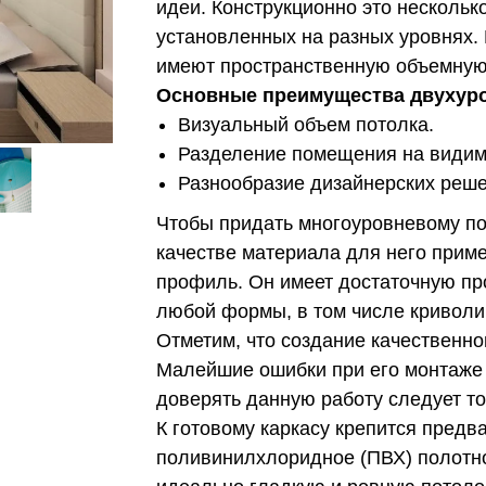
идеи. Конструкционно это нескольк
установленных на разных уровнях.
имеют пространственную объемную
Основные преимущества двухур
Визуальный объем потолка.
Разделение помещения на видим
Разнообразие дизайнерских реше
Чтобы придать многоуровневому пот
качестве материала для него прим
профиль. Он имеет достаточную про
любой формы, в том числе криволи
Отметим, что создание качественно
Малейшие ошибки при его монтаже 
доверять данную работу следует т
К готовому каркасу крепится предв
поливинилхлоридное (ПВХ) полотно