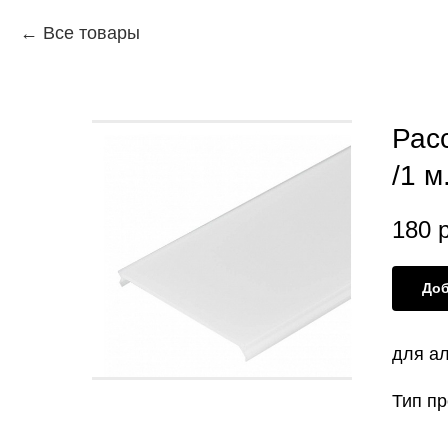
Все товары
Рас
/1 м
180
р
Доб
для а
Тип п